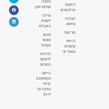
כתיבה
דרושים
ושירותי תוכן
פרילנסרים
עריכה
הצהרת
לשונית
נגישות
באנגלית
צור קשר
סיכום
מאמר
רכישת
אקדמי
קישורים
מאתר זה
הדרכות
להפקת
כתוביות
בדיקה
ממוחשבת
לגילוי
כתיבה על
ידי AI