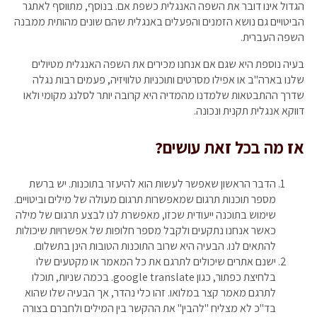
הגדול אינו דובר את השפה האנגלית כשפת אם. בנוסף, מתווסף לאתגר
הביטויים גם נושא הזמנים והפעלים באנגלית שהם שונים מהותית ממבנה
השפה העברית.
בעיה נוספת היא שגם אם אנחנו מכירים את השפה האנגלית מטיולים
שלנו בארה"ב או אפילו מסרטים ותוכניות טלוויזיה, פעמים רבות נגלה
שדרך ההתבטאות שלמדנו מהמדיה היא קרובה יותר לסלנג מקומי ולאו
דווקא אנגלית תקנית ונכונה.
אז מה בכל זאת עושים?
הדבר הראשון שאפשר לעשות הוא להיעזר בתוכנות. יש ברשת
מספר תוכנות תרגום שמאפשרות תרגום מעולה של מילים וביטויים.
שימוש בתוכנה ייעודית שכזו, מאפשרת לנו לבצע תרגום של מילה
כאשר אנחנו נתקעים ולקבל מספר חלופות של אפשרויות שיכולות
להתאים לנו. הבעיה היא שרוב התוכנות הטובות הינן בתשלום.
ישנם אתרים שיכולים לתרגם את כל המאמר או מקטעים שלו
בלחיצת כפתור, כגון google translate. בכמה שניות, תוכלו
לתרגם מאמר קצר במלואו. זהו כלי נהדר, אך הבעיה שלו שהוא
בד"כ לא מצליח "להבין" את ההקשר בין המילים ולחברם בצורה