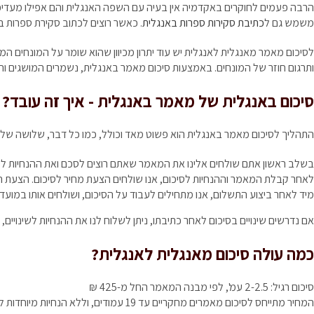
הרבה פעמים לחוקרים באקדמיה אין בעיה עם השפה האנגלית והם אפילו מעדיפ
משמש גם ל
כתיבת סקירות ספרות באנגלית
. כאשר רוצים לכתוב סקירת ספרות 
לסיכום מאמר מאנגלית לאנגלית יש עוד יתרון מכיוון שהוא שומר על המונחים המ
ותרגום חוזר של המונחים. באמצעות סיכום מאמר באנגלית, נשמרים המושגים ו
סיכום באנגלית של מאמר באנגלית - איך זה עובד?
התהליך לסיכום מאמר באנגלית הוא פשוט מאד וכולל, כמו כל דבר, שלושה שלב
בשלב ראשון אתם שולחים אלינו את המאמר שאתם רוצים לסכם ואת ההנחיות לסיכום
לאחר קבלת המאמר וההנחיות לסיכום, אנו שולחים הצעת מחיר לסיכום. הצעת ה
מיד לאחר ביצוע התשלום, אנו מתחילים לעבוד על הסיכום, ושולחים אותו במו
אם נדרשים שינויים בסיכום לאחר כתיבתו, ניתן לשלוח לנו את ההנחיות לשינויים
כמה עולה סיכום מאנגלית לאנגלית?
סיכום רגיל: 2-2.5 עמ', לפי מבנה המאמר
החל מ-425 ₪
המחיר מתייחס לסיכום מאמרים מחקריים עד 19 עמודים, וללא הנחיות מיוחדות לסיכום. לקבלת הצעת מחיר עבור מאמרים אחרים או כאשר ישנן הנחיות לסיכום, שלחו את המאמר ואת ההנחיות באמצעות הטופס להלן.