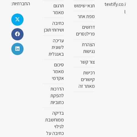
החברתיות:
textify.co.i
תנאי שימוש
תרגום
l
מאמר
מפת אתר
כתיבה
דרושים
ושירותי תוכן
פרילנסרים
עריכה
הצהרת
לשונית
נגישות
באנגלית
צור קשר
סיכום
מאמר
רכישת
אקדמי
קישורים
מאתר זה
הדרכות
להפקת
כתוביות
בדיקה
ממוחשבת
לגילוי
כתיבה על