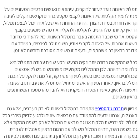
תמלול ראיונות נועד לעזור לחוקרים, עיתונאים ואנשים פרטיים המעוניינים על
מנת להמיר הקלטות של ראיונות לקבצי טקסט ברורים וקריאים הקלים לעיבוד
וקריאה חוזרת במידת הצורך. הדעה הרווחת היא שכל אחד יכול לבצע תמלול,
הרי אין קל יותר מלהקשיב להקלטה ולהקליד את מה ששומעים בקובץ
טקסט. אך מי שכבר התנסה בעבר בתמלול ראיונות יכול להעיד כי מדובר
בשעות ארוכות של האזנה לקבצי אודיו, תשומת לב לפרטים, במיוחד עם
מדובר בראיון רב משתתפים, ובעצם זו משימה מסובכת ודורשת לא זמן.
ככל שההקלטה ברורה יותר ונקיה מרעשי רקע שונים עבודת התמלול היא
קלה ומהירה יותר. לכן מתמללים מקצועיים משתמשים בשלל אמצעים
טכנולוגיים הנמצאים כיום בשוק לסינון רעש רקע, על מנת להקל על הבנת
המלל בראיון. לאחר הסינון הראשוני מתחיל המתמלל את עבודתו בהאזנה
ראשונה לראיון, כאשר המטרה העיקרית היא להבין מהו מספר המשתתפים
בראיון ואפיונם.
מכיוון ש
חברת טקסטיפיי
מתמחה בתמלול ראיונות לא רק בעברית, אלא גם
באנגלית, אנחנו יודעים להתמודד עם מבטאים שונים ולהגיע לדיוק מירבי בכל
תמלול. לפי דרישת הלקוח אנו גם מבצעים תמלול לא רק בשפת המקור אלא
גם בשפת היעד, דהיינו תמלול משולב עם תרגום הראיון מאנגלית לעברית.
במקרה זה במיוחד חשוב הדיוק הן בתמלול והן בתרגום, עם תשומת לב יתרה