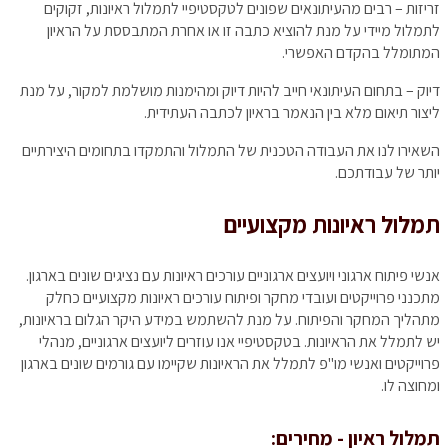
זריזות – רבים מהעיתונאים שפונים לטקסטיפיי לתמלול ראיונות, זקוקים
לתמלול מיידי על מנת להוציא כתבה זו או אחרת המתבססת על הראיון
המתומלל בהקדם האפשרי.
דיוק – בתחום העיתונאי חייב להיות דיוק ומהימנות מושלמת למקור, על מנת
ליצור תיאום מלא בין הנאמר בראיון לכתבה העתידית.
השאירו לנו את העבודה הטכנית של התמלול והתמקדו בתחומים היצירתיים
יותר של עבודתכם.
תמלול ראיונות מקצועיים
אנשי פיתוח ארגוני ויועצים ארגוניים עורכים ראיונות עם נציגים שונים בארגון.
מתכנני פרוייקטים ועובדי מחקר ופיתוח עורכים ראיונות מקצועיים כחלק
מתהליך המחקר והפיתוח. על מנת להשתמש במידע היקר הגלום בראיונות,
יש לתמלל את הראיונות. בטקסטיפיי אנו עוזרים ליועצים ארגוניים, מנהלי
פרוייקטים ואנשי מו"פ לתמלל את הראיונות שקיימו עם גורמים שונים בארגון
ומחוצה לו.
תמלול ראיון - מחירים: