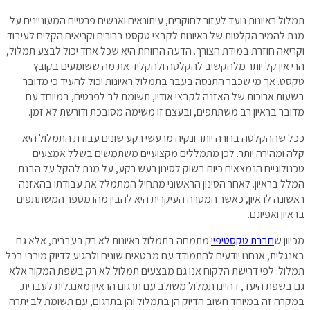
תמלול ראיונות נועד לעזור לחוקרים, עיתונאים ואנשים פרטיים המעוניינים על
מנת להמיר הקלטות של ראיונות לקבצי טקסט ברורים וקריאים הקלים לעיבוד
וקריאה חוזרת במידת הצורך. הדעה הרווחת היא שכל אחד יכול לבצע תמלול,
הרי אין קל יותר מלהקשיב להקלטה ולהקליד את מה ששומעים בקובץ
טקסט. אך מי שכבר התנסה בעבר בתמלול ראיונות יכול להעיד כי מדובר
בשעות ארוכות של האזנה לקבצי אודיו, תשומת לב לפרטים, במיוחד עם
מדובר בראיון רב משתתפים, ובעצם זו משימה מסובכת ודורשת לא זמן.
ככל שההקלטה ברורה יותר ונקיה מרעשי רקע שונים עבודת התמלול היא
קלה ומהירה יותר. לכן מתמללים מקצועיים משתמשים בשלל אמצעים
טכנולוגיים הנמצאים כיום בשוק לסינון רעש רקע, על מנת להקל על הבנת
המלל בראיון. לאחר הסינון הראשוני מתחיל המתמלל את עבודתו בהאזנה
ראשונה לראיון, כאשר המטרה העיקרית היא להבין מהו מספר המשתתפים
בראיון ואפיונם.
מכיוון ש
חברת טקסטיפיי
מתמחה בתמלול ראיונות לא רק בעברית, אלא גם
באנגלית, אנחנו יודעים להתמודד עם מבטאים שונים ולהגיע לדיוק מירבי בכל
תמלול. לפי דרישת הלקוח אנו גם מבצעים תמלול לא רק בשפת המקור אלא
גם בשפת היעד, דהיינו תמלול משולב עם תרגום הראיון מאנגלית לעברית.
במקרה זה במיוחד חשוב הדיוק הן בתמלול והן בתרגום, עם תשומת לב יתרה