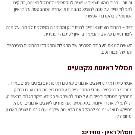
זריזות – רבים מהעיתונאים שפונים לטקסטיפיי לתמלול ראיונות, זקוקים
לתמלול מיידי על מנת להוציא כתבה זו או אחרת המתבססת על הראיון
המתומלל בהקדם האפשרי.
דיוק – בתחום העיתונאי חייב להיות דיוק ומהימנות מושלמת למקור, על מנת
ליצור תיאום מלא בין הנאמר בראיון לכתבה העתידית.
השאירו לנו את העבודה הטכנית של התמלול והתמקדו בתחומים היצירתיים
יותר של עבודתכם.
תמלול ראיונות מקצועיים
אנשי פיתוח ארגוני ויועצים ארגוניים עורכים ראיונות עם נציגים שונים בארגון.
מתכנני פרוייקטים ועובדי מחקר ופיתוח עורכים ראיונות מקצועיים כחלק
מתהליך המחקר והפיתוח. על מנת להשתמש במידע היקר הגלום בראיונות,
יש לתמלל את הראיונות. בטקסטיפיי אנו עוזרים ליועצים ארגוניים, מנהלי
פרוייקטים ואנשי מו"פ לתמלל את הראיונות שקיימו עם גורמים שונים בארגון
ומחוצה לו.
תמלול ראיון - מחירים: