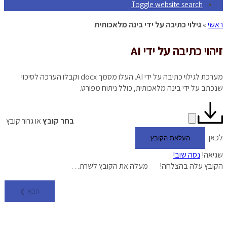
Toggle website search
ראשי
»
גילוי כתיבה על ידי בינה מלאכותית
זיהוי כתיבה על ידי AI
מערכת לגילוי כתיבה על ידי AI. העלו מסמך docx וקבלו הערכה לסיכוי
שנכתב על ידי בינה מלאכותית, כולל ניתוח מפורט.
בחר קובץ
או גרור קובץ
לכאן
.
העלאת הקובץ
שגיאה!
נסה שוב!
הקובץ עלה בהצלחה!
מעלה את הקובץ לשרת…
הבא ❯