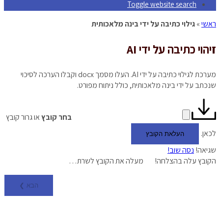
Toggle website search
ראשי
»
גילוי כתיבה על ידי בינה מלאכותית
זיהוי כתיבה על ידי AI
מערכת לגילוי כתיבה על ידי AI. העלו מסמך docx וקבלו הערכה לסיכוי
שנכתב על ידי בינה מלאכותית, כולל ניתוח מפורט.
בחר קובץ
או גרור קובץ
לכאן
.
העלאת הקובץ
שגיאה!
נסה שוב!
הקובץ עלה בהצלחה!
מעלה את הקובץ לשרת…
הבא ❯