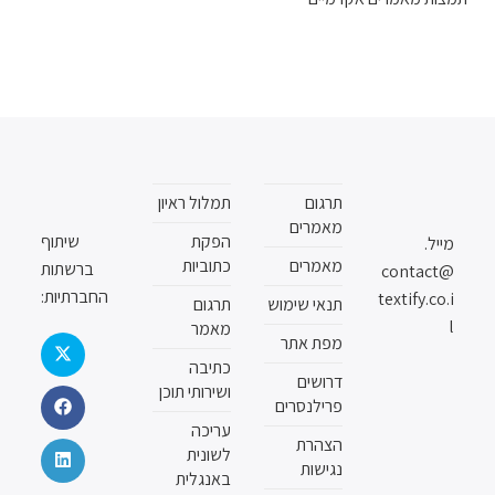
תרגום
תמלול ראיון
מאמרים
הפקת
שיתוף
מייל.
מאמרים
כתוביות
ברשתות
contact@
החברתיות:
textify.co.i
תנאי שימוש
תרגום
l
מאמר
מפת אתר
כתיבה
דרושים
ושירותי תוכן
פרילנסרים
עריכה
הצהרת
לשונית
נגישות
באנגלית