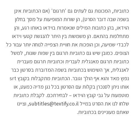
כתוביות, המכונות גם לעתים גם 'תרגום' (אם הכתוביות אינן
בשפה שבה דובר הסרט), הן שורות המופיעות על מסך בחלון
הוידאו, בהן כתובות המילים שנאמרות בוידאו באותו רגע, והן
מתחלפות בהתאם. הן משמשות בין היתר להנגשת קטעי וידאו
לכבדי שמיעה, וכן הופכות את חוויית הצפייה לנוחה יותר עבור כל
הצופים. כמובן שיש גם כתוביות תרגום בין שפות שונות, למשל
כתוביות תרגום מאנגלית לעברית וכתוביות תרגום מעברית
לאנגלית, אך השימוש בכתוביות בשפה המדוברת בסרטון כבר
נפוץ מאד והוא אף הולך וגובר. הכתוביות מתקבלות בקובץ srt
אותו ניתן לסנכרן בקלות עם הסרטון בכל נגן מדיה כמעט, או
מוטמעות על גבי קובץ הוידאו – לבחירתכם. לקבלת כתוביות
שלחו לנו את הסרט במייל
subtitles@textify.co.il
, וציינו
שאתם מעוניינים בכתוביות.