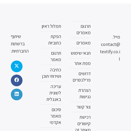
תרגום
תמלול ראיון
מאמרים
הפקת
שיתוף
מייל.
מאמרים
כתוביות
ברשתות
contact@
החברתיות:
textify.co.i
תנאי שימוש
תרגום
l
מאמר
מפת אתר
כתיבה
דרושים
ושירותי תוכן
פרילנסרים
עריכה
הצהרת
לשונית
נגישות
באנגלית
צור קשר
סיכום
מאמר
רכישת
אקדמי
קישורים
מאתר זה