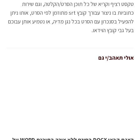
טקסט רציף וקריא של כל תוכן הסרט/הקלטה, וגם שירות
כתוביות בו ניצור עבורך קובץ srt מתוזמן לפי הסרט, אותו ניתן
להפעיל בסנכרון עם הסרט בכל נגן מדיה, או נטמיע אותן עבוכם
בעל גבי קובץ הוידאו.
אולי תאהב/י גם
הצגת קבצי DOCX בחינם ללא צורך בתוכנת WORD על