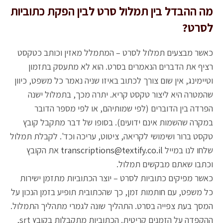
מה ההבדל בין תמלול סרט לבין הפקת כתוביות
לסרט?
כאשר מבצעים תמלול לסרט – המתמלל מאזין וכותב כטקסט
רציף את הדברים הנאמרים בסרט. הוא לא מתעסק בתזמון
וטיימינג, אין שום צורך לכתוב באיזו שניה נאמר כל משפט, כיוון
שהמטרה היא ליצור טקסט קריא. יתרה מכך, בתמלול ישנה
הפרדה בין הדוברים (לפי שמותיהם, או לפי מספר הדובר
במקרה שהשמות אינם ידועים). בסופו של דבר מתקבל קובץ
טקסט ברור ושימושי לקריאה, ציטוט, עריכה וכד'. לקבלת תמלול
שלחו לנו במייל
transcriptions@textify.co.il
את הקובץ
וכתבו שאתם מבקשים תמלול.
כאשר מפיקים כתוביות לסרט – יוצר הכתוביות מתזמן ישירות
כל משפט, עם חותמות זמן, כך שהכתובית תופיע בזמן הנכון על
המסך בעת צפייה בסרט. התהליך שונה לגמרי מתהליך התמלול.
ההקפדה על הזמנים קריטית. הכתוביות מתקבלות בקובץ srt,