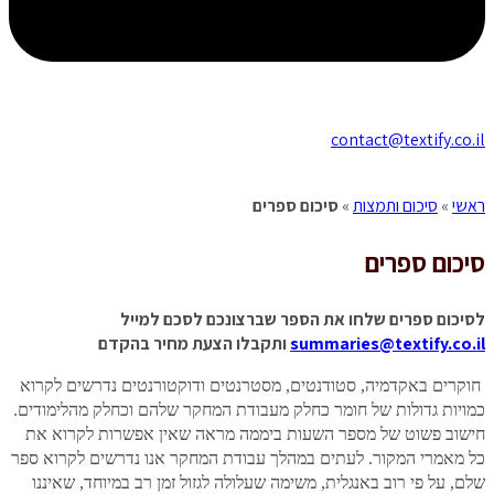
contact@textify.co.il
ראשי
»
סיכום ותמצות
»
סיכום ספרים
סיכום
ספרים
לסיכום ספרים שלחו את הספר שברצונכם לסכם למייל
summaries@textify.co.il
ותקבלו הצעת מחיר בהקדם
חוקרים באקדמיה, סטודנטים, מסטרנטים ודוקטורנטים נדרשים לקרוא
כמויות גדולות של חומר כחלק מעבודת המחקר שלהם וכחלק מהלימודים.
חישוב פשוט של מספר השעות ביממה מראה שאין אפשרות לקרוא את
כל מאמרי המקור. לעתים במהלך עבודת המחקר אנו נדרשים לקרוא ספר
שלם, על פי רוב באנגלית, משימה שעלולה לגזול זמן רב במיוחד, שאיננו