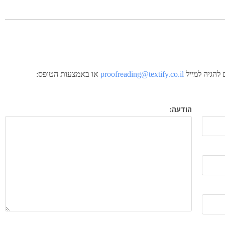
להגיה למייל
proofreading@textify.co.il
או באמצעות הטופס:
הודעה: