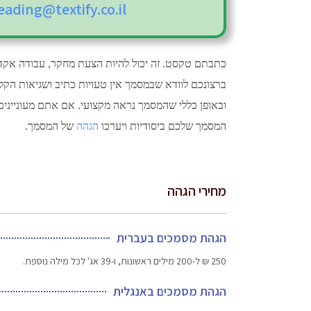
eading@textify.co.il
כתבתם טקסט. זה יכול להיות הצעת מחקר, עבודה אקדמ
ברצונכם לוודא שבמסמך אין טעויות כתיב ושגיאות הקל
ובאופן כללי שהמסמך נראה מקצועי. אם אתם מעונייני
המסמך שלכם ביסודיות ויערכו
הגהה
של המסמך.
מחירי הגהה
הגהת מסמכים בעברית
250 ₪ ל-200 מילים ראשונות, ו-39 אג' לכל מילה נוספת.
הגהת מסמכים באנגלית