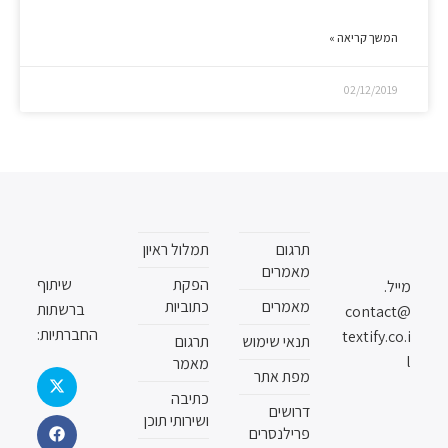
המשך קריאה »
02/12/2019
תרגום
תמלול ראיון
מאמרים
הפקת
שיתוף
מייל.
מאמרים
כתוביות
ברשתות
contact@
החברתיות:
textify.co.i
תנאי שימוש
תרגום
l
מאמר
מפת אתר
כתיבה
דרושים
ושירותי תוכן
פרילנסרים