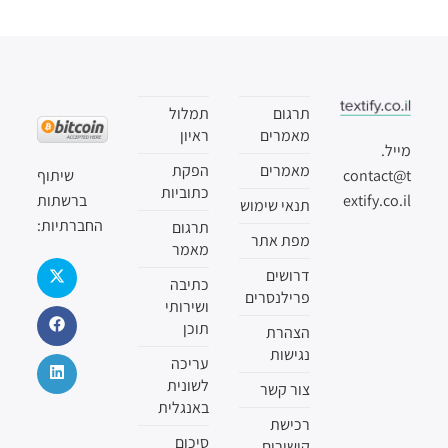
תרגום
תמלול
מאמרים
ראיון
מייל.
מאמרים
הפקת
שיתוף
contact@t
כתוביות
ברשתות
extify.co.il
תנאי שימוש
החברתיות:
תרגום
מפת אתר
מאמר
דרושים
כתיבה
פרילנסרים
ושירותי
תוכן
הצהרת
נגישות
עריכה
לשונית
צור קשר
באנגלית
רכישת
סיכום
קישורים