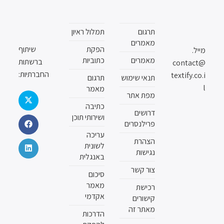
תרגום
תמלול ראיון
מאמרים
הפקת
שיתוף
מייל.
מאמרים
כתוביות
ברשתות
contact@
החברתיות:
textify.co.i
תנאי שימוש
תרגום
l
מאמר
מפת אתר
כתיבה
דרושים
ושירותי תוכן
פרילנסרים
עריכה
הצהרת
לשונית
נגישות
באנגלית
צור קשר
סיכום
מאמר
רכישת
אקדמי
קישורים
מאתר זה
הדרכות