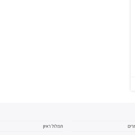
רים
תמלול ראיון