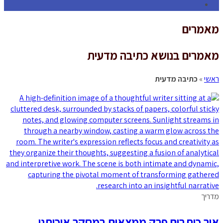
Toggle
website
מאמרים
search
מאמרים בנושא כתיבה מדעית
ראשי
»
כתיבה מדעית
מדריך
איך כותבים פרק ממצאים במחקר איכותני