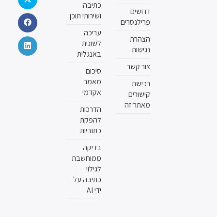
כתיבה
דרושים
ושירותי תוכן
פרילנסרים
עריכה
הצהרת
לשונית
נגישות
באנגלית
צור קשר
סיכום
מאמר
רכישת
אקדמי
קישורים
מאתר זה
הדרכות
להפקת
כתוביות
בדיקה
ממוחשבת
לגילוי
כתיבה על
ידי AI