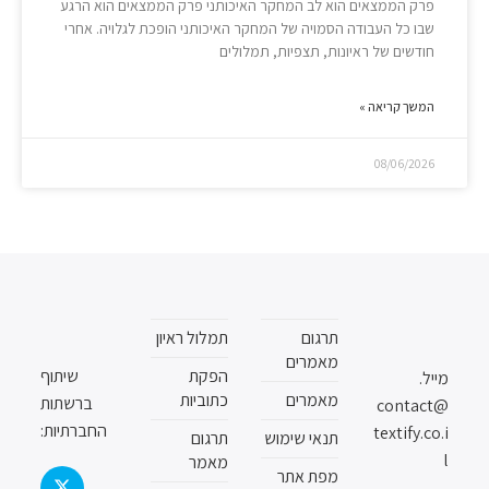
פרק הממצאים הוא לב המחקר האיכותני פרק הממצאים הוא הרגע
שבו כל העבודה הסמויה של המחקר האיכותני הופכת לגלויה. אחרי
חודשים של ראיונות, תצפיות, תמלולים
המשך קריאה »
08/06/2026
תרגום
תמלול ראיון
מאמרים
הפקת
שיתוף
מייל.
מאמרים
כתוביות
ברשתות
contact@
החברתיות:
textify.co.i
תנאי שימוש
תרגום
l
מאמר
מפת אתר