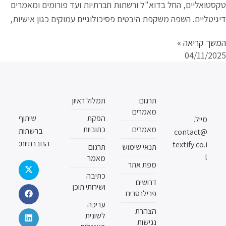
טקסטואליים, החל בדוא"ל ורשתות חברתיות ועד פורומים ומאמרים
דיגיטליים. השפה משקפת היבטים פסיכולוגיים עמוקים כגון אישיות,
המשך קריאה »
04/11/2025
תרגום
תמלול ראיון
מאמרים
הפקת
שיתוף
מייל.
מאמרים
כתוביות
ברשתות
contact@
החברתיות:
textify.co.i
תנאי שימוש
תרגום
l
מאמר
מפת אתר
כתיבה
דרושים
ושירותי תוכן
פרילנסרים
עריכה
הצהרת
לשונית
נגישות