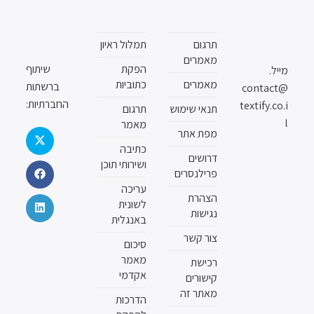
תרגום
תמלול ראיון
מאמרים
הפקת
שיתוף
מייל.
מאמרים
כתוביות
ברשתות
contact@
החברתיות:
textify.co.i
תנאי שימוש
תרגום
l
מאמר
מפת אתר
כתיבה
דרושים
ושירותי תוכן
פרילנסרים
עריכה
הצהרת
לשונית
נגישות
באנגלית
צור קשר
סיכום
מאמר
רכישת
אקדמי
קישורים
מאתר זה
הדרכות