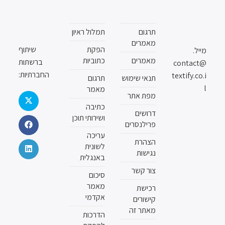
תרגום
תמלול ראיון
מאמרים
הפקת
שיתוף
מייל.
מאמרים
כתוביות
ברשתות
contact@
החברתיות:
textify.co.i
תנאי שימוש
תרגום
l
מאמר
מפת אתר
כתיבה
דרושים
ושירותי תוכן
פרילנסרים
עריכה
הצהרת
לשונית
נגישות
באנגלית
צור קשר
סיכום
מאמר
רכישת
אקדמי
קישורים
מאתר זה
הדרכות