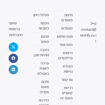
תרגום
תמלול ראיון
מאמרים
הפקת
שיתוף
מייל.
מאמרים
כתוביות
ברשתות
contact@
החברתיות:
textify.co.i
תנאי שימוש
תרגום
l
מאמר
מפת אתר
כתיבה
דרושים
ושירותי תוכן
פרילנסרים
עריכה
הצהרת
לשונית
נגישות
באנגלית
צור קשר
סיכום
מאמר
רכישת
אקדמי
קישורים
מאתר זה
הדרכות