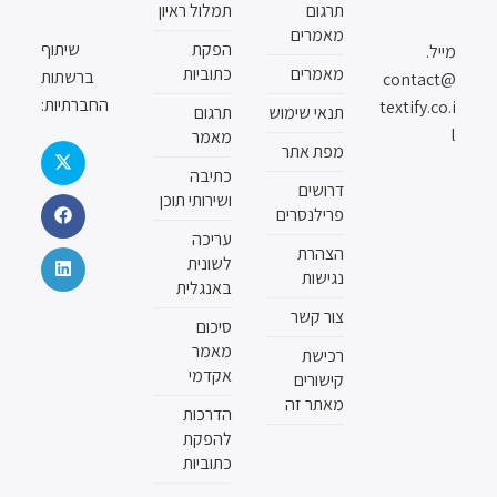
תרגום
תמלול ראיון
מאמרים
הפקת
שיתוף
מייל.
מאמרים
כתוביות
ברשתות
contact@
החברתיות:
textify.co.i
תנאי שימוש
תרגום
l
מאמר
מפת אתר
כתיבה
דרושים
ושירותי תוכן
פרילנסרים
עריכה
הצהרת
לשונית
נגישות
באנגלית
צור קשר
סיכום
מאמר
רכישת
אקדמי
קישורים
מאתר זה
הדרכות
להפקת
כתוביות