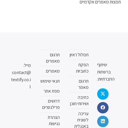
תמצות מאמרים אקדמיים
תמלול ראיון
תרגום
מאמרים
שיתוף
הפקת
מייל.
כתוביות
מאמרים
ברשתות
contact@
החברתיות:
textify.co.i
תרגום
תנאי שימוש
l
מאמר
מפת אתר
כתיבה
דרושים
ושירותי תוכן
פרילנסרים
עריכה
הצהרת
לשונית
נגישות
באנגלית