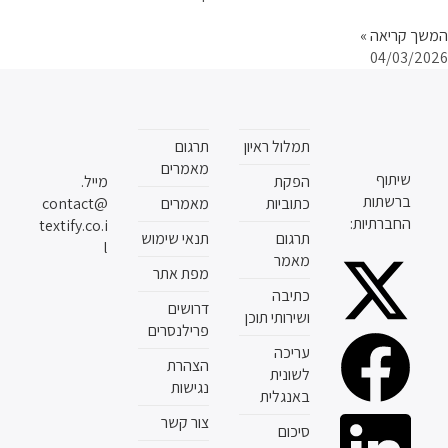
המשך קריאה »
04/03/2026
תמלול ראיון
תרגום
מאמרים
שיתוף
הפקת
מייל.
ברשתות
כתוביות
מאמרים
contact@
החברתיות:
textify.co.i
תרגום
תנאי שימוש
l
מאמר
מפת אתר
כתיבה
דרושים
ושירותי תוכן
פרילנסרים
עריכה
הצהרת
לשונית
נגישות
באנגלית
צור קשר
סיכום