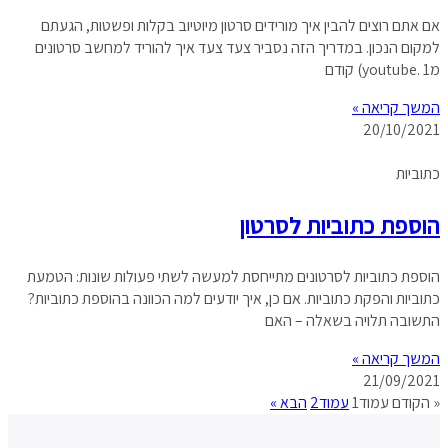
אם אתם רוצים להבין איך מורידים סרטון מיוטיוב בקלות ופשטות, הגעתם
למקום הנכון. במדריך הזה נסביר צעד צעד איך להוריד למחשב סרטונים
מyoutube. 1) קודם
המשך קריאה »
20/10/2021
כתוביות
הוספת כתוביות לסרטון
הוספת כתוביות לסרטונים מתייחסת למעשה לשתי פעולות שונות: הטמעת
כתוביות והפקת כתוביות. אם כן, איך יודעים למה הכוונה בהוספת כתוביות?
התשובה תלויה בשאלה – האם
המשך קריאה »
21/09/2021
« הקודם
עמוד
1
עמוד
2
הבא »